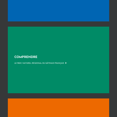
COMPRENDRE
>
LE PARC NATUREL RÉGIONAL DU GÂTINAIS FRANÇAIS