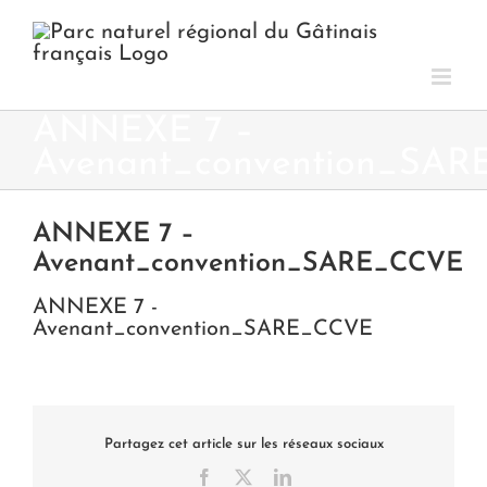
Passer
au
contenu
ANNEXE 7 –
Avenant_convention_SA
ANNEXE 7 –
Avenant_convention_SARE_CCVE
ANNEXE 7 -
Avenant_convention_SARE_CCVE
Partagez cet article sur les réseaux sociaux
Facebook
X
LinkedIn