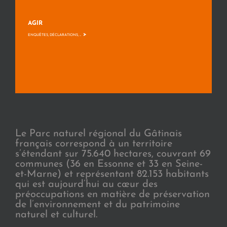
AGIR
>
ENQUÊTES, DÉCLARATIONS, ...
Le Parc naturel régional du Gâtinais
français correspond à un territoire
s’étendant sur 75.640 hectares, couvrant 69
communes (36 en Essonne et 33 en Seine-
et-Marne) et représentant 82.153 habitants
qui est aujourd’hui au cœur des
préoccupations en matière de préservation
de l’environnement et du patrimoine
naturel et culturel.