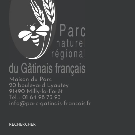
Maison du Parc
20 boulevard Lyautey
91490 Milly-la-Forêt
Tél. : 01 64 98 73 93
info@parc-gatinais-francais.fr
RECHERCHER