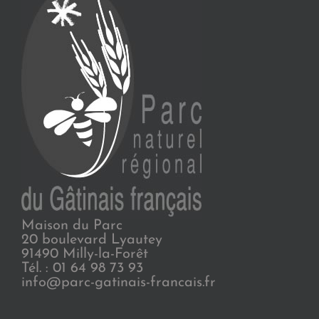
Maison du Parc
20 boulevard Lyautey
91490 Milly-la-Forêt
Tél. : 01 64 98 73 93
info@parc-gatinais-francais.fr