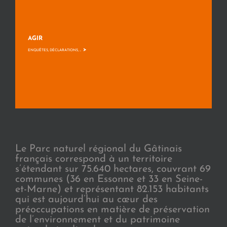
AGIR
>
ENQUÊTES, DÉCLARATIONS, ...
Le Parc naturel régional du Gâtinais
français correspond à un territoire
s’étendant sur 75.640 hectares, couvrant 69
communes (36 en Essonne et 33 en Seine-
et-Marne) et représentant 82.153 habitants
qui est aujourd’hui au cœur des
préoccupations en matière de préservation
de l’environnement et du patrimoine