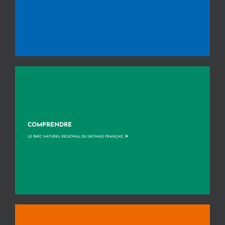
COMPRENDRE
>
LE PARC NATUREL RÉGIONAL DU GÂTINAIS FRANÇAIS