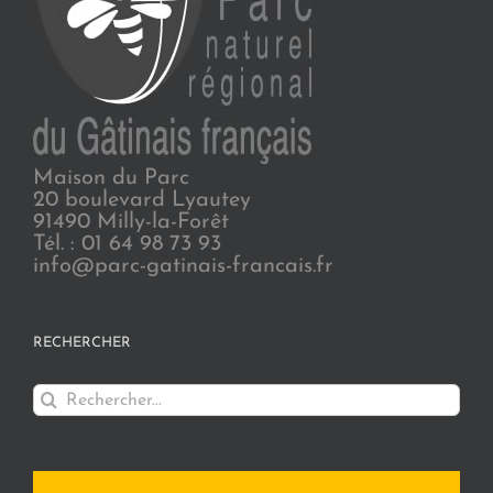
Maison du Parc
20 boulevard Lyautey
91490 Milly-la-Forêt
Tél. : 01 64 98 73 93
info@parc-gatinais-francais.fr
RECHERCHER
Rechercher: