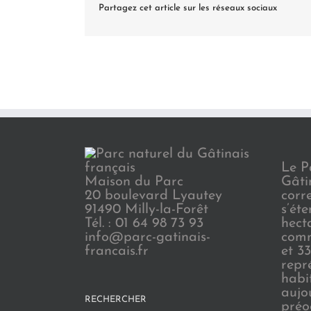
Partagez cet article sur les réseaux sociaux
Le P
Maison du Parc
Gâti
20 boulevard Lyautey
corr
91490 Milly-la-Forêt
s’ét
Tél. : 01 64 98 73 93
hect
info@parc-gatinais-
comm
francais.fr
et 3
repr
habi
aujo
RECHERCHER
préo