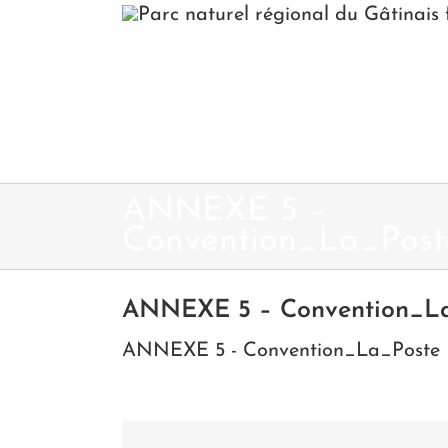
Passer
au
contenu
ANNEXE 5 –
Convention_La_Post
ANNEXE 5 – Convention_L
ANNEXE 5 - Convention_La_Poste