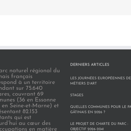
DERNIERS ARTICLES
arc naturel régional du
nais français
LES JOURNÉES EUROPÉENNES DE
espond à un territoire
MÉTIERS D’ART
endant sur 75.640
ares, couvrant 69
STAGES
unes (36 en Essonne
3 en Seine-et-Marne) et
QUELLES COMMUNES POUR LE P
ésentant 82.153
GÂTINAIS EN 2026 ?
tants qui est
urd’hui au cœur des
LE PROJET DE CHARTE DU PARC :
ccupations en matière
OBJECTIF 2026-2041