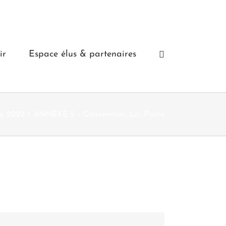
ir
Espace élus & partenaires
rs 2022
ANNEXE 5 – Convention_La_Poste