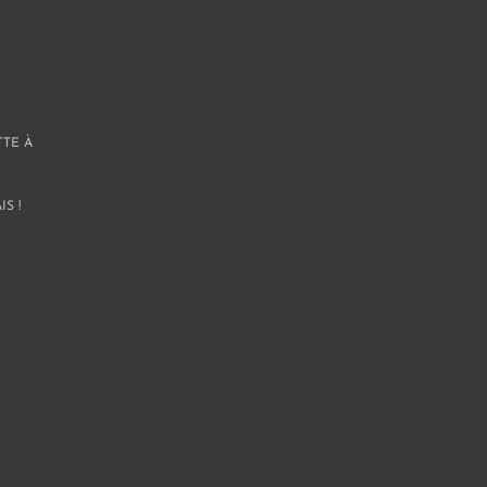
TTE À
S !