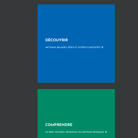
DÉCOUVRIR
>
ARTISANS, BALADES, GÎTES ET AUTRES CURIOSITÉS
COMPRENDRE
>
LE PARC NATUREL RÉGIONAL DU GÂTINAIS FRANÇAIS