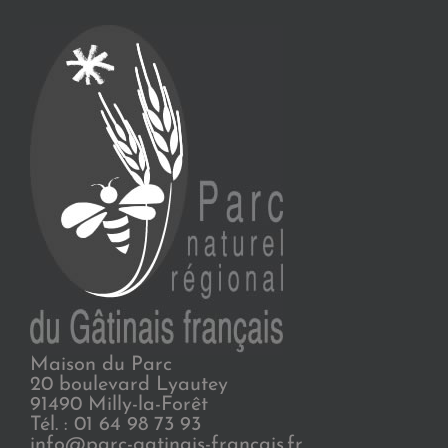
Maison du Parc
20 boulevard Lyautey
91490 Milly-la-Forêt
Tél. : 01 64 98 73 93
info@parc-gatinais-francais.fr