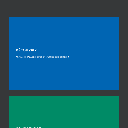
DÉCOUVRIR
>
ARTISANS, BALADES, GÎTES ET AUTRES CURIOSITÉS