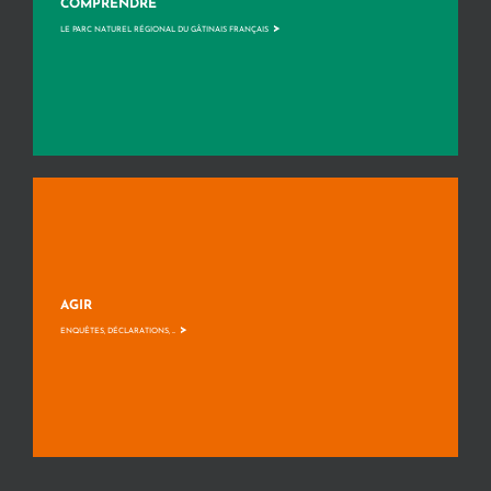
COMPRENDRE
>
LE PARC NATUREL RÉGIONAL DU GÂTINAIS FRANÇAIS
AGIR
>
ENQUÊTES, DÉCLARATIONS, ...