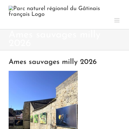
Passer
au
contenu
Ames sauvages milly
2026
Ames sauvages milly 2026