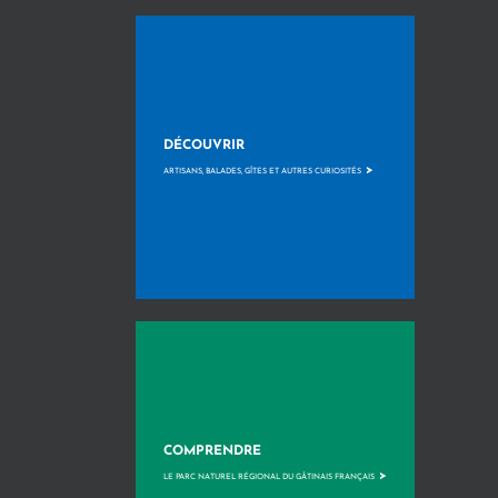
DÉCOUVRIR
>
ARTISANS, BALADES, GÎTES ET AUTRES CURIOSITÉS
COMPRENDRE
>
LE PARC NATUREL RÉGIONAL DU GÂTINAIS FRANÇAIS