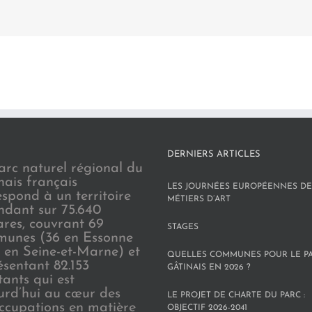
DERNIERS ARTICLES
arc naturel régional du
nais français
LES JOURNÉES EUROPÉENNES DE
espond à un territoire
MÉTIERS D’ART
endant sur 75.640
ares, couvrant 69
STAGES
unes (36 en Essonne
3 en Seine-et-Marne) et
QUELLES COMMUNES POUR LE P
ésentant 82.153
GÂTINAIS EN 2026 ?
tants qui est
urd’hui au cœur des
LE PROJET DE CHARTE DU PARC :
ccupations en matière
OBJECTIF 2026-2041