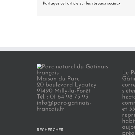
Partagez cet article sur les réseaux sociaux
Le P
Maison du Parc
Gâti
20 boulevard Lyautey
corr
91490 Milly-la-Forêt
s’ét
Tél. : 01 64 98 73 93
hect
info@parc-gatinais-
comm
francais.fr
et 3
repr
habi
aujo
RECHERCHER
préo