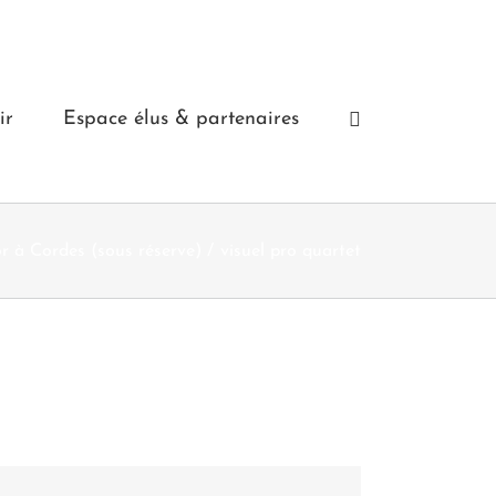
ir
Espace élus & partenaires
à Cordes (sous réserve)
visuel pro quartet