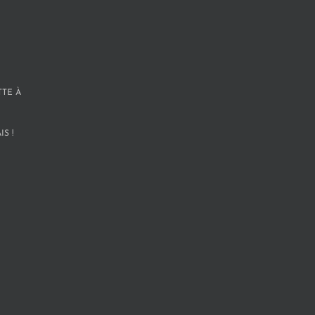
TTE À
S !