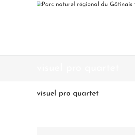
Passer
au
contenu
visuel pro quartet
visuel pro quartet