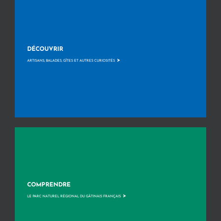
DÉCOUVRIR
>
ARTISANS, BALADES, GÎTES ET AUTRES CURIOSITÉS
COMPRENDRE
>
LE PARC NATUREL RÉGIONAL DU GÂTINAIS FRANÇAIS