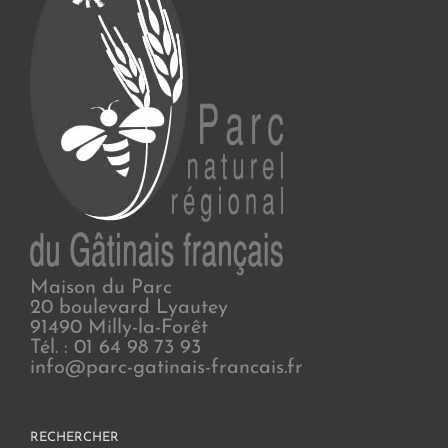
Maison du Parc
20 boulevard Lyautey
91490 Milly-la-Forêt
Tél. : 01 64 98 73 93
info@parc-gatinais-francais.fr
RECHERCHER