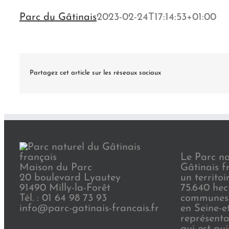
Parc du Gâtinais
2023-02-24T17:14:53+01:00
Partagez cet article sur les réseaux sociaux
Le Parc na
Maison du Parc
Gâtinais f
20 boulevard Lyautey
un territoi
91490 Milly-la-Forêt
75.640 hec
Tél. : 01 64 98 73 93
communes 
info@parc-gatinais-francais.fr
en Seine-e
représenta
qui est au