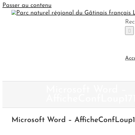
Passer au contenu
Rec
Acc
Microsoft Word –
AfficheConfLoup171
Microsoft Word – AfficheConfLoup17