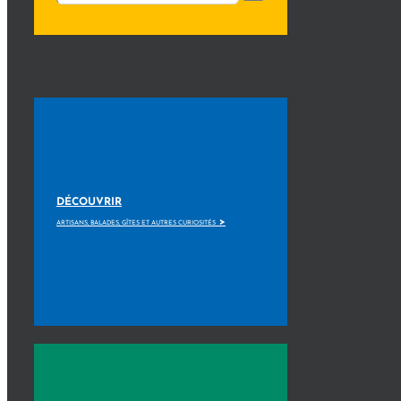
DÉCOUVRIR
>
ARTISANS, BALADES, GÎTES ET AUTRES CURIOSITÉS