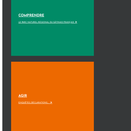
COMPRENDRE
>
LE PARC NATUREL RÉGIONAL DU GÂTINAIS FRANÇAIS
AGIR
>
ENQUÊTES, DÉCLARATIONS, ...