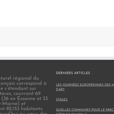
DERNIERS ARTICLES
turel régional du
rançais correspond à
LES JOURNÉES EUROPÉENNES DES M
re s’étendant sur
D’ART
tares, couvrant 69
(36 en Essonne et 33
STAGES
t-Marne) et
nt 82.153 habitants
QUELLES COMMUNES POUR LE PARC
jourd’hui au cœur des