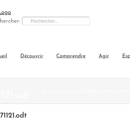
hercher:
ueil
Découvrir
Comprendre
Agir
Esp
Accueil
Le loup en France, bientôt parto
121.odt
1121.odt