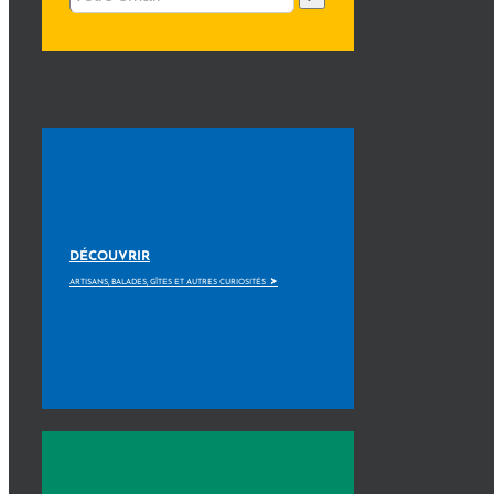
DÉCOUVRIR
>
ARTISANS, BALADES, GÎTES ET AUTRES CURIOSITÉS