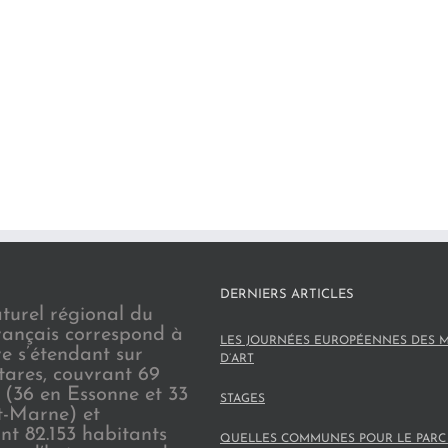
DERNIERS ARTICLES
turel régional du
rançais correspond à
LES JOURNÉES EUROPÉENNES DES M
re s’étendant sur
D’ART
tares, couvrant 69
(36 en Essonne et 33
STAGES
t-Marne) et
nt 82.153 habitants
QUELLES COMMUNES POUR LE PARC