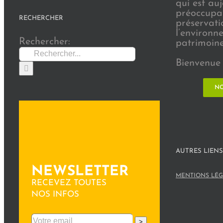
qui est au
préoccupat
RECHERCHER
préservati
l’environn
Rechercher:
patrimoine 
Bienvenue 
NO
AUTRES LIENS
NEWSLETTER
MENTIONS LÉG
RECEVEZ TOUTES
NOS INFOS
>