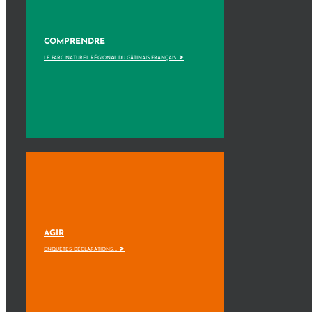
COMPRENDRE
>
LE PARC NATUREL RÉGIONAL DU GÂTINAIS FRANÇAIS
AGIR
>
ENQUÊTES, DÉCLARATIONS, ...