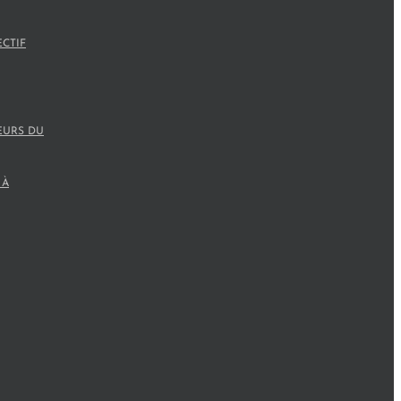
ECTIF
EURS DU
 À