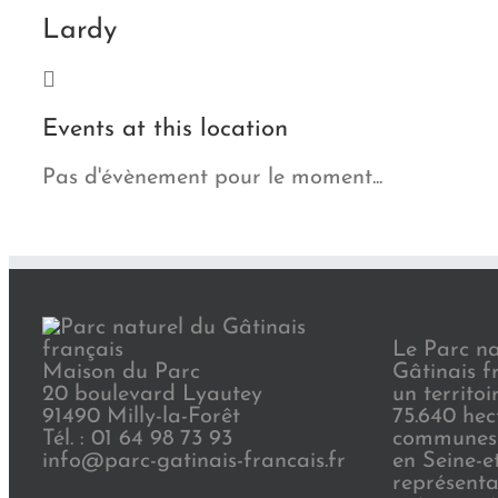
Lardy
Events at this location
Pas d'évènement pour le moment...
Le Parc na
Maison du Parc
Gâtinais f
20 boulevard Lyautey
un territoi
91490 Milly-la-Forêt
75.640 hec
Tél. : 01 64 98 73 93
communes 
info@parc-gatinais-francais.fr
en Seine-e
représenta