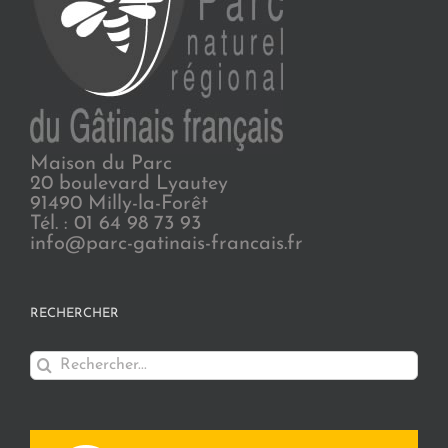
Maison du Parc
20 boulevard Lyautey
91490 Milly-la-Forêt
Tél. : 01 64 98 73 93
info@parc-gatinais-francais.fr
RECHERCHER
Rechercher: