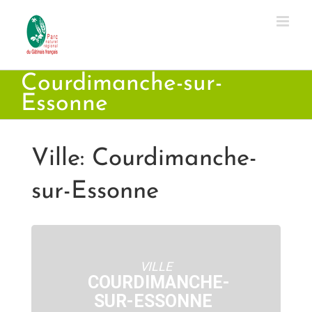
Passer
au
contenu
Courdimanche-sur-
Essonne
Ville: Courdimanche-
sur-Essonne
VILLE
COURDIMANCHE-
SUR-ESSONNE