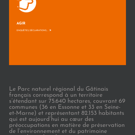
AGIR
>
ENQUÊTES, DÉCLARATIONS, ...
Le Parc naturel régional du Gâtinais
français correspond à un territoire
s’étendant sur 75.640 hectares, couvrant 69
communes (36 en Essonne et 33 en Seine-
et-Marne) et représentant 82.153 habitants
qui est aujourd’hui au cœur des
préoccupations en matière de préservation
de l’environnement et du patrimoine