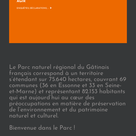
AGIR
>
ENQUÊTES, DÉCLARATIONS, ...
Le Parc naturel régional du Gâtinais
français correspond à un territoire
s’étendant sur 75.640 hectares, couvrant 69
communes (36 en Essonne et 33 en Seine-
et-Marne) et représentant 82.153 habitants
qui est aujourd’hui au cœur des
préoccupations en matière de préservation
de l’environnement et du patrimoine
naturel et culturel.
Bienvenue dans le Parc !