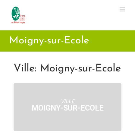
Passer
au
contenu
Moigny-sur-Ecole
Ville: Moigny-sur-Ecole
VILLE
MOIGNY-SUR-ECOLE