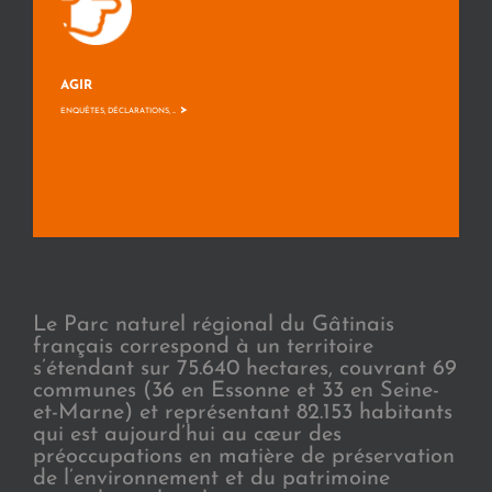
AGIR
>
ENQUÊTES, DÉCLARATIONS, ...
Le Parc naturel régional du Gâtinais
français correspond à un territoire
s’étendant sur 75.640 hectares, couvrant 69
communes (36 en Essonne et 33 en Seine-
et-Marne) et représentant 82.153 habitants
qui est aujourd’hui au cœur des
préoccupations en matière de préservation
de l’environnement et du patrimoine