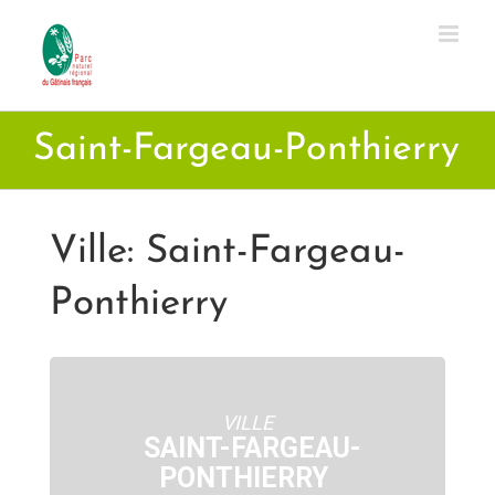
Passer
au
contenu
Saint-Fargeau-Ponthierry
Ville: Saint-Fargeau-
Ponthierry
VILLE
SAINT-FARGEAU-
PONTHIERRY