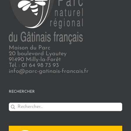
Maison du Parc
20 boulevard Lyautey
91490 Milly-la-Forêt
Tél. : 01 64 98 73 93
info@parc-gatinais-francais.fr
RECHERCHER
Rechercher: