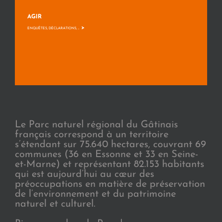
AGIR
>
ENQUÊTES, DÉCLARATIONS, ...
Le Parc naturel régional du Gâtinais
français correspond à un territoire
s’étendant sur 75.640 hectares, couvrant 69
communes (36 en Essonne et 33 en Seine-
et-Marne) et représentant 82.153 habitants
qui est aujourd’hui au cœur des
préoccupations en matière de préservation
de l’environnement et du patrimoine
naturel et culturel.