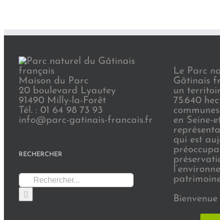
Le Parc na
Maison du Parc
Gâtinais f
20 boulevard Lyautey
un territoi
91490 Milly-la-Forêt
75.640 hec
Tél. : 01 64 98 73 93
communes 
info@parc-gatinais-francais.fr
en Seine-e
représenta
qui est au
préoccupat
RECHERCHER
préservati
l’environn
Rechercher:
patrimoine 
Bienvenue 