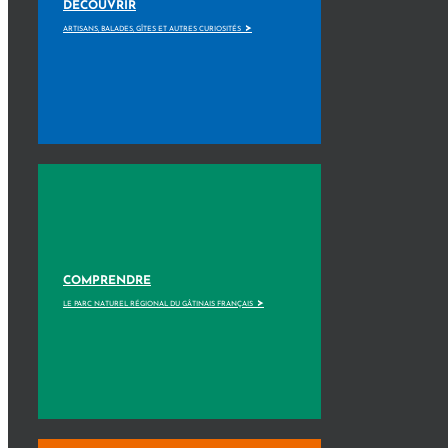
DÉCOUVRIR
>
ARTISANS, BALADES, GÎTES ET AUTRES CURIOSITÉS
COMPRENDRE
>
LE PARC NATUREL RÉGIONAL DU GÂTINAIS FRANÇAIS