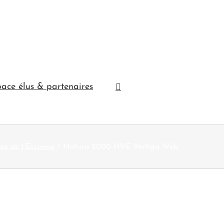
ace élus & partenaires
ée de l’Essonne
Natura 2000 HVE Vertigo-Web