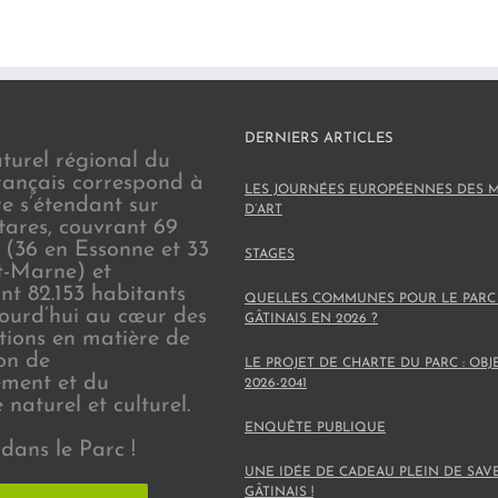
DERNIERS ARTICLES
turel régional du
rançais correspond à
LES JOURNÉES EUROPÉENNES DES M
re s’étendant sur
D’ART
tares, couvrant 69
(36 en Essonne et 33
STAGES
t-Marne) et
nt 82.153 habitants
QUELLES COMMUNES POUR LE PARC
jourd’hui au cœur des
GÂTINAIS EN 2026 ?
ions en matière de
on de
LE PROJET DE CHARTE DU PARC : OBJ
ement et du
2026-2041
naturel et culturel.
ENQUÊTE PUBLIQUE
dans le Parc !
UNE IDÉE DE CADEAU PLEIN DE SAV
GÂTINAIS !