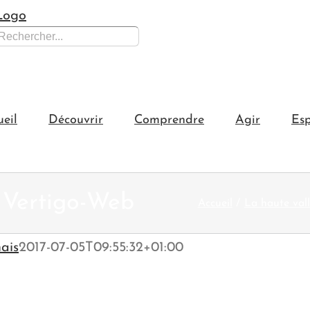
hercher:
ueil
Découvrir
Comprendre
Agir
Esp
Vertigo-Web
Accueil
La haute vall
ais
2017-07-05T09:55:32+01:00