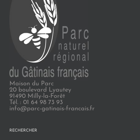
Maison du Parc
20 boulevard Lyautey
91490 Milly-la-Forêt
Tél. : 01 64 98 73 93
info@parc-gatinais-francais.fr
RECHERCHER