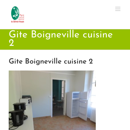
Passer
au
contenu
Gite Boigneville cuisine
2
Gite Boigneville cuisine 2