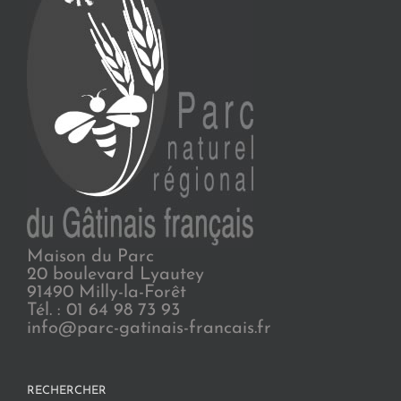
Maison du Parc
20 boulevard Lyautey
91490 Milly-la-Forêt
Tél. : 01 64 98 73 93
info@parc-gatinais-francais.fr
RECHERCHER