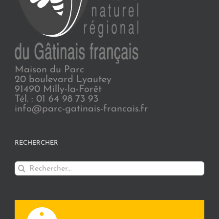
Maison du Parc
20 boulevard Lyautey
91490 Milly-la-Forêt
Tél. : 01 64 98 73 93
info@parc-gatinais-francais.fr
RECHERCHER
Rechercher: