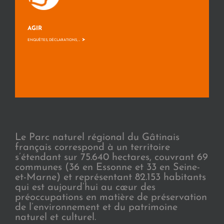
AGIR
>
ENQUÊTES, DÉCLARATIONS, ...
Le Parc naturel régional du Gâtinais
français correspond à un territoire
s’étendant sur 75.640 hectares, couvrant 69
communes (36 en Essonne et 33 en Seine-
et-Marne) et représentant 82.153 habitants
qui est aujourd’hui au cœur des
préoccupations en matière de préservation
de l’environnement et du patrimoine
naturel et culturel.