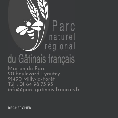
Maison du Parc
20 boulevard Lyautey
91490 Milly-la-Forêt
Tél. : 01 64 98 73 93
info@parc-gatinais-francais.fr
RECHERCHER