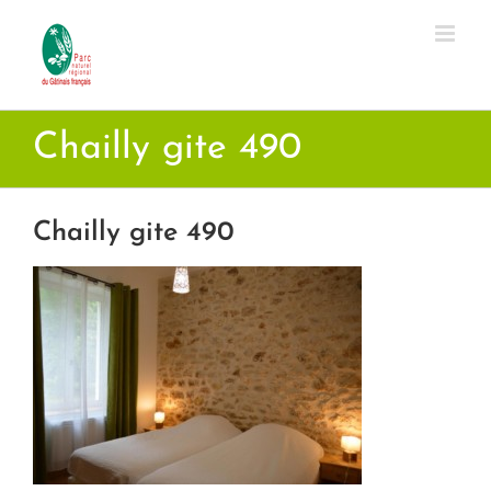
Passer
au
contenu
Chailly gite 490
Chailly gite 490