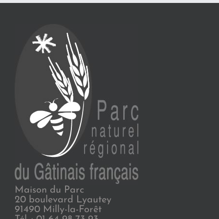
Maison du Parc
20 boulevard Lyautey
91490 Milly-la-Forêt