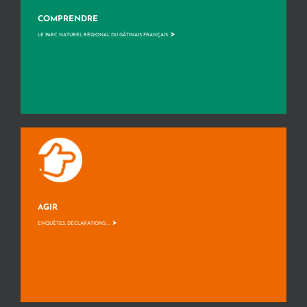
COMPRENDRE
>
LE PARC NATUREL RÉGIONAL DU GÂTINAIS FRANÇAIS
AGIR
>
ENQUÊTES, DÉCLARATIONS, ...