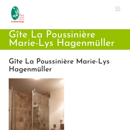
Passer
au
contenu
Gîte La Poussinière
Marie-Lys Hagenmüller
Gîte La Poussinière Marie-Lys
Hagenmüller