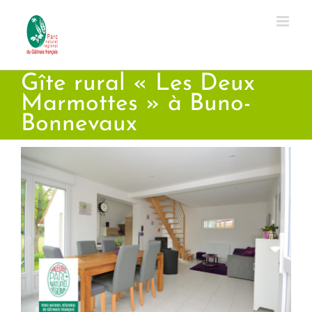
Passer
au
contenu
Gîte rural « Les Deux
Marmottes » à Buno-
Bonnevaux
Voir
l'image
agrandie