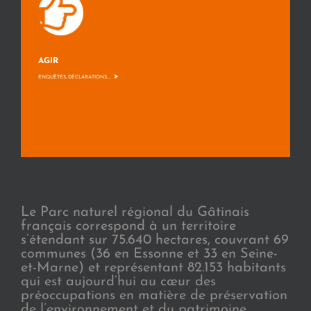
AGIR
>
ENQUÊTES, DÉCLARATIONS, ...
Le Parc naturel régional du Gâtinais
français correspond à un territoire
s’étendant sur 75.640 hectares, couvrant 69
communes (36 en Essonne et 33 en Seine-
et-Marne) et représentant 82.153 habitants
qui est aujourd’hui au cœur des
préoccupations en matière de préservation
de l’environnement et du patrimoine