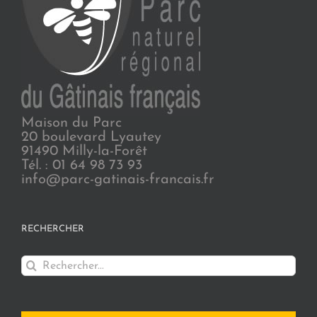
Maison du Parc
20 boulevard Lyautey
91490 Milly-la-Forêt
Tél. : 01 64 98 73 93
info@parc-gatinais-francais.fr
RECHERCHER
Rechercher: