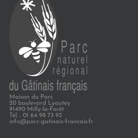
Maison du Parc
20 boulevard Lyautey
91490 Milly-la-Forêt
Tél. : 01 64 98 73 93
info@parc-gatinais-francais.fr