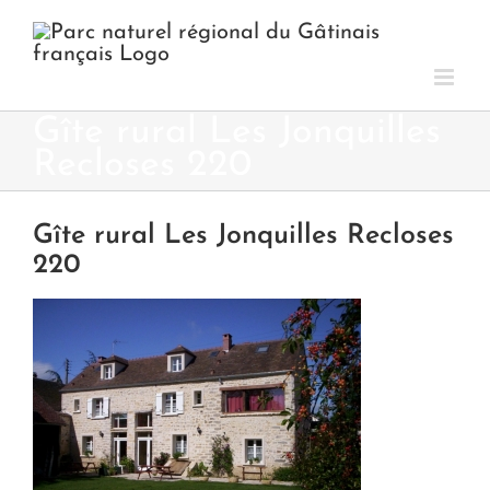
Passer
au
contenu
Gîte rural Les Jonquilles
Recloses 220
Gîte rural Les Jonquilles Recloses
220