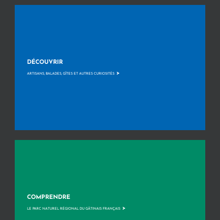
DÉCOUVRIR
>
ARTISANS, BALADES, GÎTES ET AUTRES CURIOSITÉS
COMPRENDRE
>
LE PARC NATUREL RÉGIONAL DU GÂTINAIS FRANÇAIS