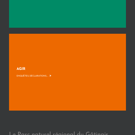
AGIR
>
ENQUÊTES, DÉCLARATIONS, ...
Le Parc naturel régional du Gâtinais