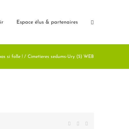
ir
Espace élus & partenaires
s si folle !
Cimetieres sedums-Ury (5) WEB
Facebook
X
LinkedIn