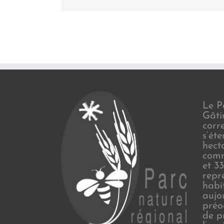
Le P
Gâti
corr
s’ét
hect
comm
et 3
repr
habi
aujo
préo
de p