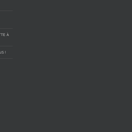
TTE À
S !