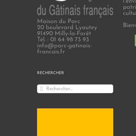
l’en
patr
cultu
Maison du Parc
Bien
20 boulevard Lyautey
91490 Milly-la-Forêt
Tél. : 01 64 98 73 93
info@parc-gatinais-
francais.fr
RECHERCHER
Rechercher: