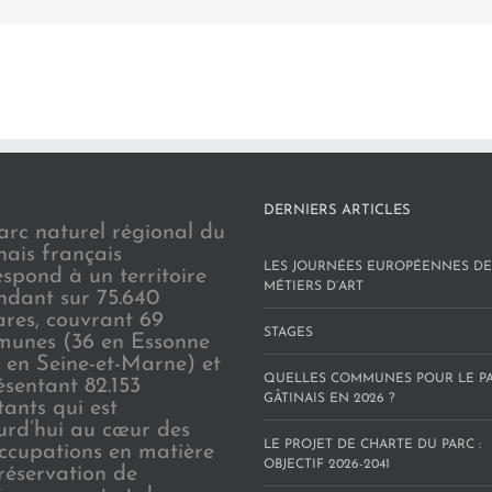
DERNIERS ARTICLES
arc naturel régional du
nais français
LES JOURNÉES EUROPÉENNES DE
espond à un territoire
MÉTIERS D’ART
endant sur 75.640
ares, couvrant 69
STAGES
unes (36 en Essonne
3 en Seine-et-Marne) et
QUELLES COMMUNES POUR LE P
ésentant 82.153
GÂTINAIS EN 2026 ?
tants qui est
urd’hui au cœur des
LE PROJET DE CHARTE DU PARC :
ccupations en matière
OBJECTIF 2026-2041
réservation de