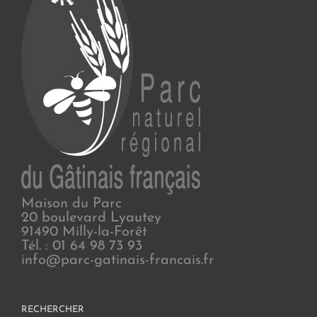
Maison du Parc
20 boulevard Lyautey
91490 Milly-la-Forêt
Tél. : 01 64 98 73 93
info@parc-gatinais-francais.fr
RECHERCHER