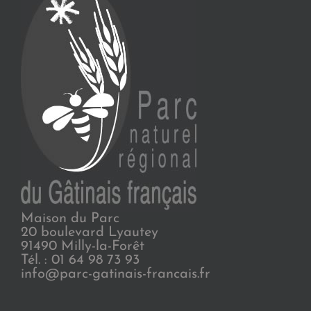
Maison du Parc
20 boulevard Lyautey
91490 Milly-la-Forêt
Tél. : 01 64 98 73 93
info@parc-gatinais-francais.fr