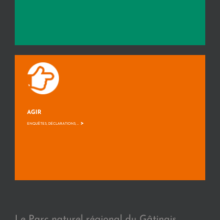
AGIR
>
ENQUÊTES, DÉCLARATIONS, ...
Le Parc naturel régional du Gâtinais