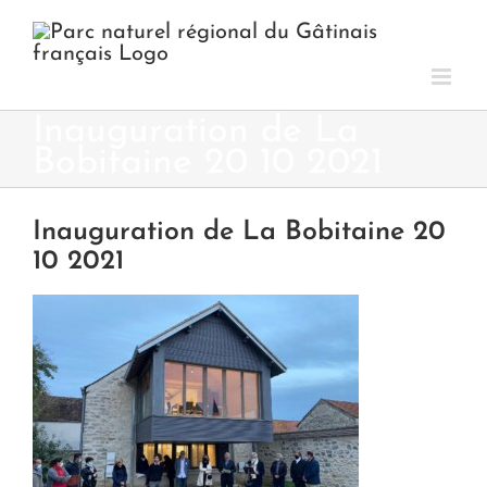
Passer
au
contenu
Inauguration de La
Bobitaine 20 10 2021
Inauguration de La Bobitaine 20
10 2021