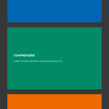
COMPRENDRE
>
LE PARC NATUREL RÉGIONAL DU GÂTINAIS FRANÇAIS