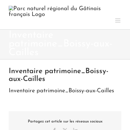
Passer
au
contenu
Inventaire
patrimoine_Boissy-aux-
Cailles
Inventaire patrimoine_Boissy-
aux-Cailles
Inventaire patrimoine_Boissy-aux-Cailles
Partagez cet article sur les réseaux sociaux
Facebook
X
LinkedIn