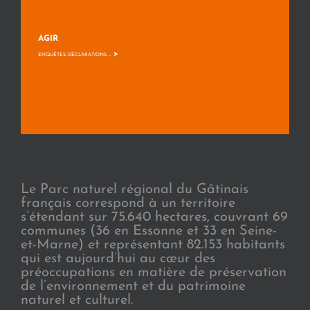
AGIR
>
ENQUÊTES, DÉCLARATIONS, ...
Le Parc naturel régional du Gâtinais
français correspond à un territoire
s’étendant sur 75.640 hectares, couvrant 69
communes (36 en Essonne et 33 en Seine-
et-Marne) et représentant 82.153 habitants
qui est aujourd’hui au cœur des
préoccupations en matière de préservation
de l’environnement et du patrimoine
naturel et culturel.