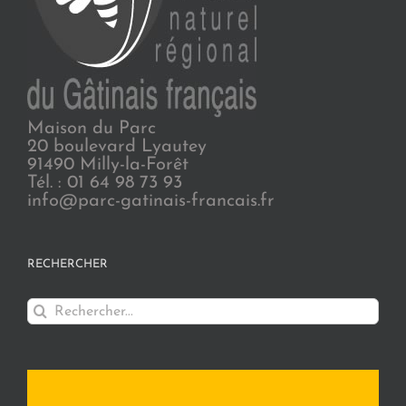
Maison du Parc
20 boulevard Lyautey
91490 Milly-la-Forêt
Tél. : 01 64 98 73 93
info@parc-gatinais-francais.fr
RECHERCHER
Rechercher: