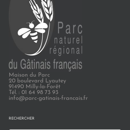
Maison du Parc
20 boulevard Lyautey
91490 Milly-la-Forêt
Tél. : 01 64 98 73 93
info@parc-gatinais-francais.fr
RECHERCHER