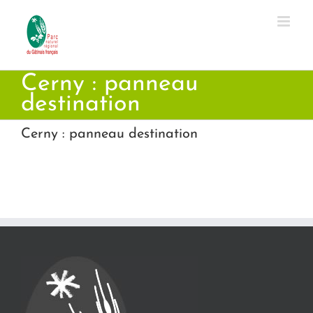
Passer
au
contenu
Cerny : panneau
destination
Cerny : panneau destination