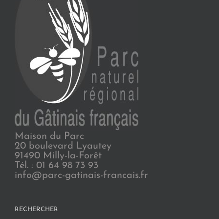
Maison du Parc
20 boulevard Lyautey
91490 Milly-la-Forêt
Tél. : 01 64 98 73 93
info@parc-gatinais-francais.fr
RECHERCHER