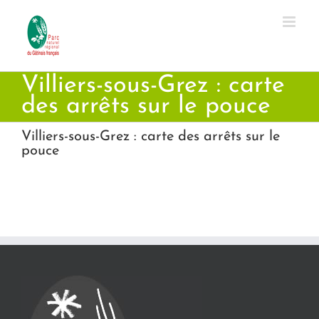
Passer
au
contenu
Villiers-sous-Grez : carte
des arrêts sur le pouce
Villiers-sous-Grez : carte des arrêts sur le
pouce