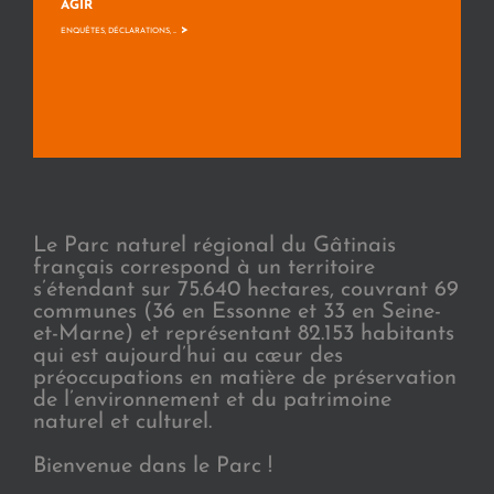
AGIR
>
ENQUÊTES, DÉCLARATIONS, ...
Le Parc naturel régional du Gâtinais
français correspond à un territoire
s’étendant sur 75.640 hectares, couvrant 69
communes (36 en Essonne et 33 en Seine-
et-Marne) et représentant 82.153 habitants
qui est aujourd’hui au cœur des
préoccupations en matière de préservation
de l’environnement et du patrimoine
naturel et culturel.
Bienvenue dans le Parc !