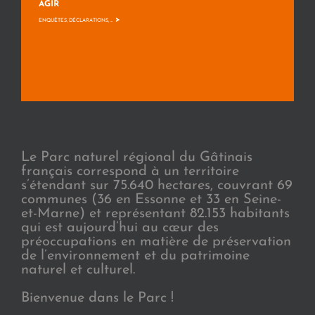
AGIR
>
ENQUÊTES, DÉCLARATIONS, ...
Le Parc naturel régional du Gâtinais
français correspond à un territoire
s’étendant sur 75.640 hectares, couvrant 69
communes (36 en Essonne et 33 en Seine-
et-Marne) et représentant 82.153 habitants
qui est aujourd’hui au cœur des
préoccupations en matière de préservation
de l’environnement et du patrimoine
naturel et culturel.
Bienvenue dans le Parc !