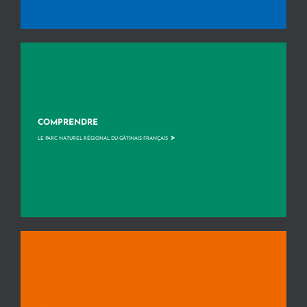
COMPRENDRE
>
LE PARC NATUREL RÉGIONAL DU GÂTINAIS FRANÇAIS