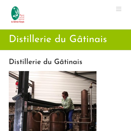
Passer
au
contenu
Distillerie du Gâtinais
Distillerie du Gâtinais