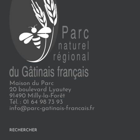
Maison du Parc
20 boulevard Lyautey
91490 Milly-la-Forêt
Tél. : 01 64 98 73 93
info@parc-gatinais-francais.fr
RECHERCHER