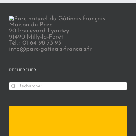
Maison du Parc
20 boulevard Lyautey
91490 Milly-la-Forêt
Tél. : 01 64 98 73 93
info@parc-gatinais-francais.fr
RECHERCHER
Rechercher: