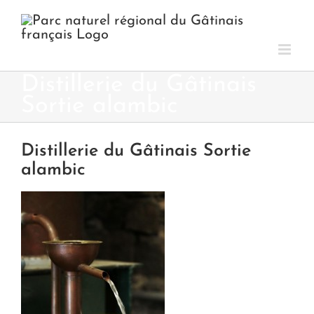
Passer
au
contenu
Distillerie du Gâtinais
Sortie alambic
Distillerie du Gâtinais Sortie
alambic