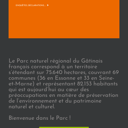
>
ENQUÊTES, DÉCLARATIONS, ...
Le Parc naturel régional du Gâtinais
français correspond à un territoire
s’étendant sur 75.640 hectares, couvrant 69
communes (36 en Essonne et 33 en Seine-
et-Marne) et représentant 82.153 habitants
qui est aujourd’hui au cœur des
préoccupations en matière de préservation
de l’environnement et du patrimoine
naturel et culturel.
Bienvenue dans le Parc !