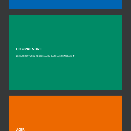
COMPRENDRE
>
LE PARC NATUREL RÉGIONAL DU GÂTINAIS FRANÇAIS
AGIR