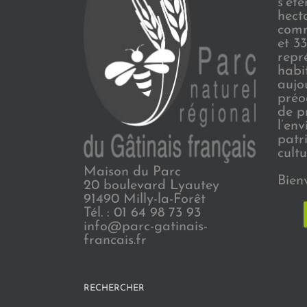
s’ét
hect
comm
et 3
repr
habi
aujo
préo
de p
l’en
patr
cultu
Maison du Parc
Bien
20 boulevard Lyautey
91490 Milly-la-Forêt
Tél. : 01 64 98 73 93
info@parc-gatinais-
francais.fr
RECHERCHER