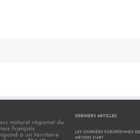
DERNIERS ARTICLES
arc naturel régional du
nais français
LES JOURNÉES EUROPÉENNES DE
espond à un territoire
MÉTIERS D’ART