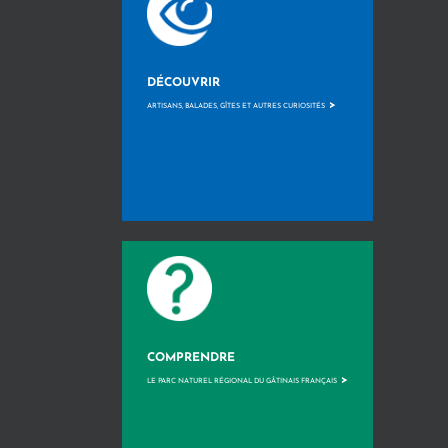
DÉCOUVRIR
>
ARTISANS, BALADES, GÎTES ET AUTRES CURIOSITÉS
COMPRENDRE
>
LE PARC NATUREL RÉGIONAL DU GÂTINAIS FRANÇAIS