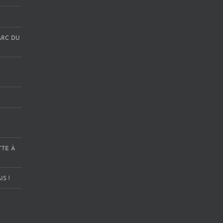
ARC DU
TTE À
S !