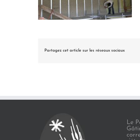
Partagez cet article sur les réseaux sociaux
Le P
Gâti
corr