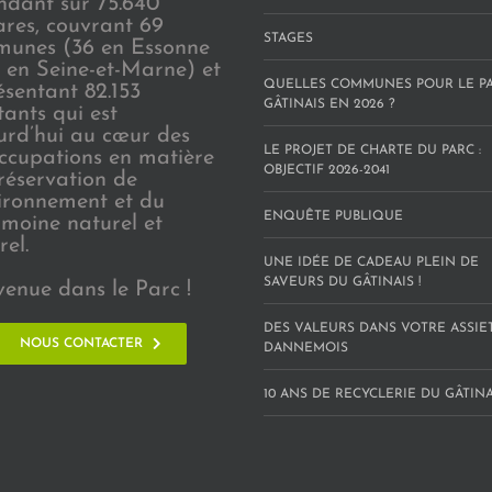
endant sur 75.640
ares, couvrant 69
STAGES
unes (36 en Essonne
3 en Seine-et-Marne) et
QUELLES COMMUNES POUR LE P
ésentant 82.153
GÂTINAIS EN 2026 ?
tants qui est
urd’hui au cœur des
LE PROJET DE CHARTE DU PARC :
ccupations en matière
OBJECTIF 2026-2041
réservation de
vironnement et du
ENQUÊTE PUBLIQUE
imoine naturel et
rel.
UNE IDÉE DE CADEAU PLEIN DE
SAVEURS DU GÂTINAIS !
venue dans le Parc !
DES VALEURS DANS VOTRE ASSIE
NOUS CONTACTER
DANNEMOIS
10 ANS DE RECYCLERIE DU GÂTINAI