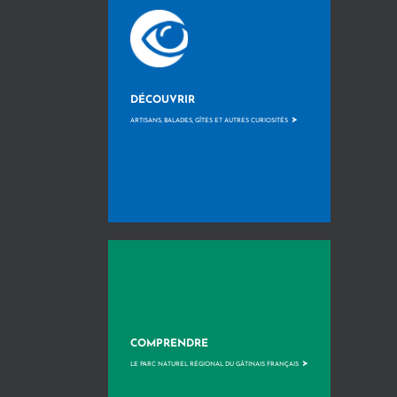
DÉCOUVRIR
>
ARTISANS, BALADES, GÎTES ET AUTRES CURIOSITÉS
COMPRENDRE
>
LE PARC NATUREL RÉGIONAL DU GÂTINAIS FRANÇAIS