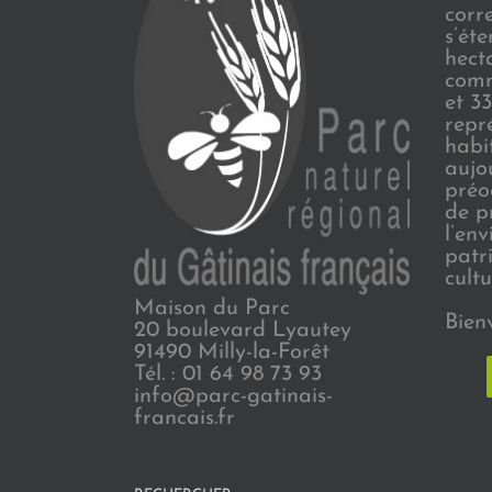
corr
s’ét
hect
comm
et 3
repr
habi
aujo
préo
de p
l’en
patr
cultu
Maison du Parc
Bien
20 boulevard Lyautey
91490 Milly-la-Forêt
Tél. : 01 64 98 73 93
info@parc-gatinais-
francais.fr