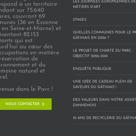
LES JOURNÉES EUROPÉENNES DE
espond à un territoire
MÉTIERS D’ART
endant sur 75.640
ares, couvrant 69
STAGES
unes (36 en Essonne
3 en Seine-et-Marne) et
QUELLES COMMUNES POUR LE P
ésentant 82.153
GÂTINAIS EN 2026 ?
tants qui est
urd’hui au cœur des
LE PROJET DE CHARTE DU PARC :
ccupations en matière
OBJECTIF 2026-2041
réservation de
vironnement et du
ENQUÊTE PUBLIQUE
imoine naturel et
rel.
UNE IDÉE DE CADEAU PLEIN DE
SAVEURS DU GÂTINAIS !
venue dans le Parc !
DES VALEURS DANS VOTRE ASSIE
NOUS CONTACTER
DANNEMOIS
10 ANS DE RECYCLERIE DU GÂTINAI