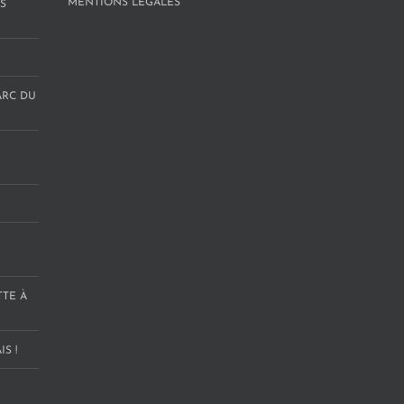
MENTIONS LÉGALES
S
ARC DU
TTE À
S !