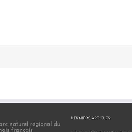
DERNIERS ARTICLES
arc naturel régional du
nais français