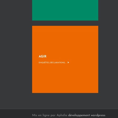
AGIR
>
ENQUÊTES, DÉCLARATIONS, ...
Mis en ligne par Aphélie
développement wordpress