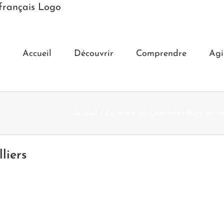
Accueil
Découvrir
Comprendre
Agi
Accueil
La mare de Chevrainvilliers en r
liers