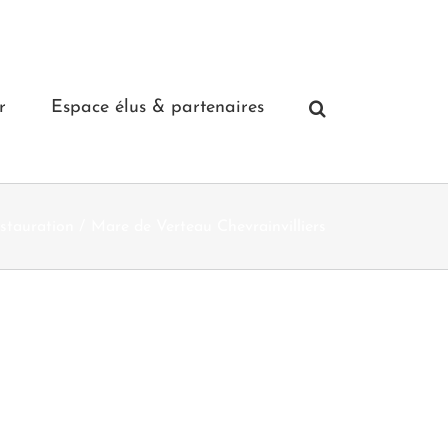
r
Espace élus & partenaires
estauration
Mare de Verteau Chevrainvilliers