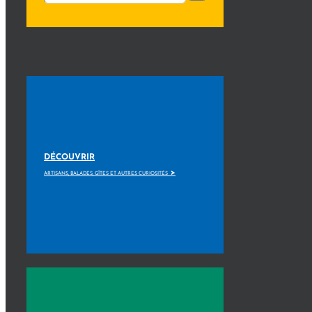
DÉCOUVRIR
>
ARTISANS, BALADES, GÎTES ET AUTRES CURIOSITÉS