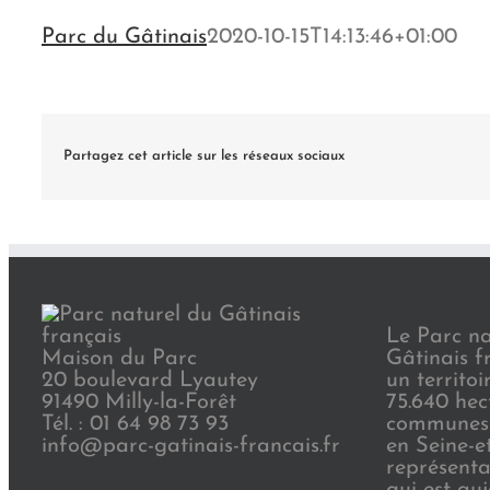
Parc du Gâtinais
2020-10-15T14:13:46+01:00
Partagez cet article sur les réseaux sociaux
Le Parc na
Maison du Parc
Gâtinais f
20 boulevard Lyautey
un territoi
91490 Milly-la-Forêt
75.640 hec
Tél. : 01 64 98 73 93
communes 
info@parc-gatinais-francais.fr
en Seine-e
représenta
qui est au