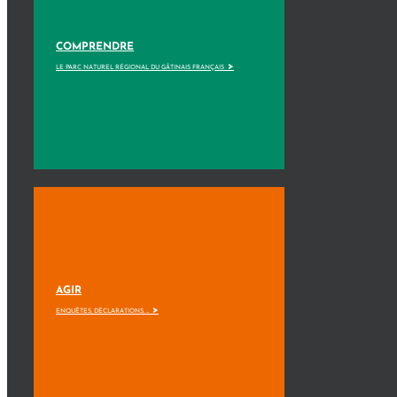
COMPRENDRE
>
LE PARC NATUREL RÉGIONAL DU GÂTINAIS FRANÇAIS
AGIR
>
ENQUÊTES, DÉCLARATIONS, ...