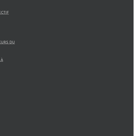
ECTIF
EURS DU
 À