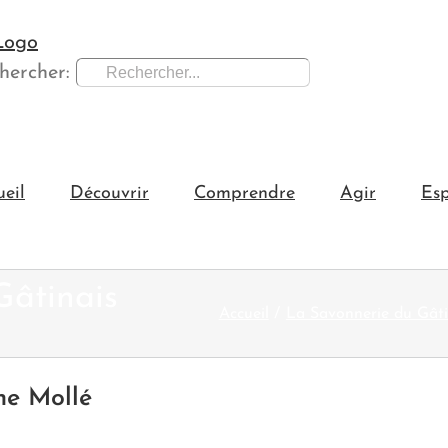
hercher:
ueil
Découvrir
Comprendre
Agir
Esp
Gâtinais
Accueil
La Savonnerie du Gâti
ne Mollé