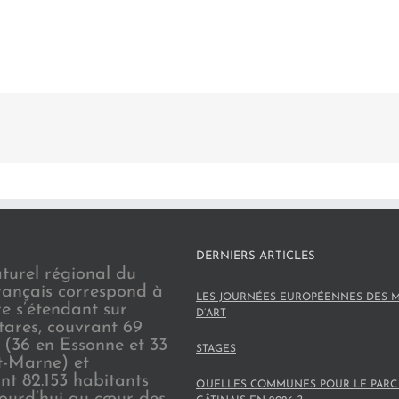
DERNIERS ARTICLES
turel régional du
rançais correspond à
LES JOURNÉES EUROPÉENNES DES M
re s’étendant sur
D’ART
tares, couvrant 69
(36 en Essonne et 33
STAGES
t-Marne) et
nt 82.153 habitants
QUELLES COMMUNES POUR LE PARC
jourd’hui au cœur des