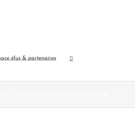
ace élus & partenaires
nais
La Savonnerie du Gâtinais Géraldine Mollé