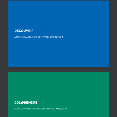
DÉCOUVRIR
>
ARTISANS, BALADES, GÎTES ET AUTRES CURIOSITÉS
COMPRENDRE
>
LE PARC NATUREL RÉGIONAL DU GÂTINAIS FRANÇAIS