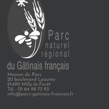
Maison du Parc
20 boulevard Lyautey
91490 Milly-la-Forêt
Tél. : 01 64 98 73 93
info@parc-gatinais-francais.fr