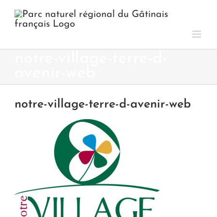
Passer
au
contenu
notre-village-terre-d-
avenir-web
notre-village-terre-d-avenir-web