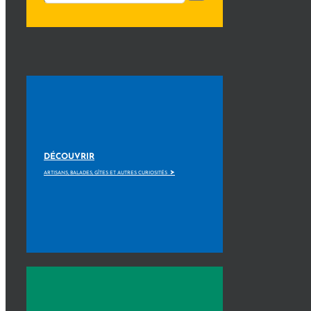
DÉCOUVRIR
>
ARTISANS, BALADES, GÎTES ET AUTRES CURIOSITÉS