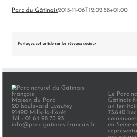
Parc du Gâtinais
2015-11-06T12:02:58+01:00
Partagez cet article sur les réseaux sociaux
Le Parc na
Maison du Parc
Gâtinais f
20 boulevard Lyautey
un territoi
91490 Milly-la-Forêt
75.640 hec
Tél. : 01 64 98 73 93
communes 
info@parc-gatinais-francais.fr
en Seine-e
représenta
qui est au