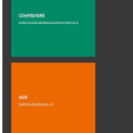
COMPRENDRE
>
LE PARC NATUREL RÉGIONAL DU GÂTINAIS FRANÇAIS
AGIR
>
ENQUÊTES, DÉCLARATIONS, ...