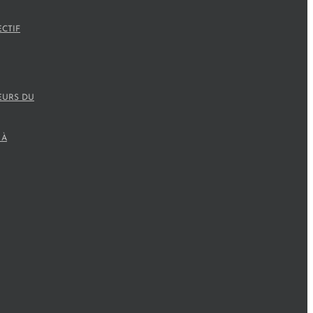
ECTIF
EURS DU
 À