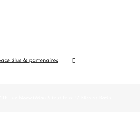
ace élus & partenaires
 : un biomatériau à tout faire !
Nicolas Bazin