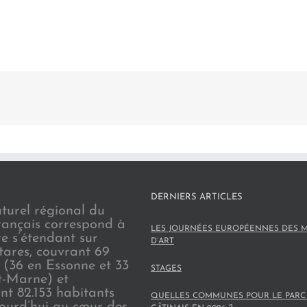
DERNIERS ARTICLES
turel régional du
rançais correspond à
LES JOURNÉES EUROPÉENNES DES M
re s’étendant sur
D’ART
tares, couvrant 69
(36 en Essonne et 33
STAGES
t-Marne) et
nt 82.153 habitants
QUELLES COMMUNES POUR LE PARC
jourd’hui au cœur des