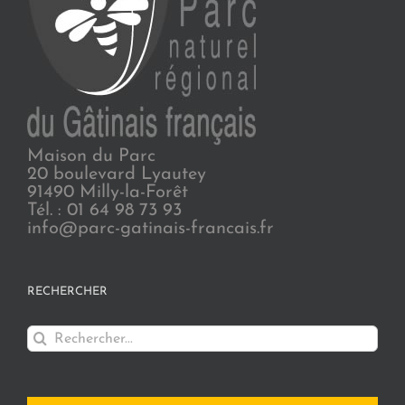
Maison du Parc
20 boulevard Lyautey
91490 Milly-la-Forêt
Tél. : 01 64 98 73 93
info@parc-gatinais-francais.fr
RECHERCHER
Rechercher: