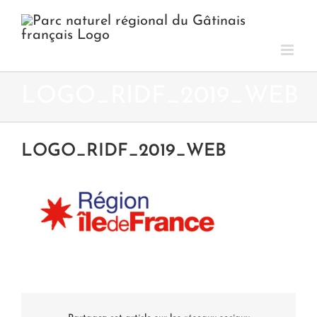
Passer
au
contenu
LOGO_RIDF_2019_WEB
LOGO_RIDF_2019_WEB