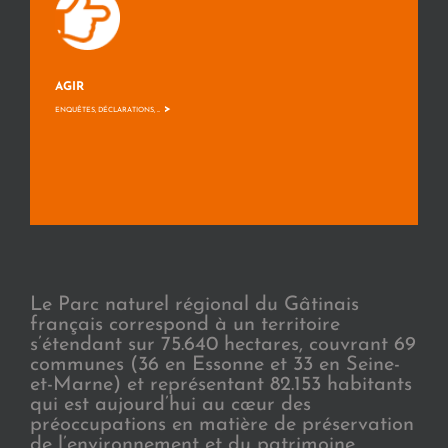
AGIR
>
ENQUÊTES, DÉCLARATIONS, ...
Le Parc naturel régional du Gâtinais
français correspond à un territoire
s’étendant sur 75.640 hectares, couvrant 69
communes (36 en Essonne et 33 en Seine-
et-Marne) et représentant 82.153 habitants
qui est aujourd’hui au cœur des
préoccupations en matière de préservation
de l’environnement et du patrimoine