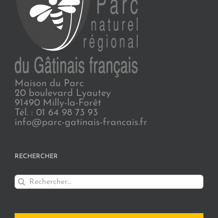
Maison du Parc
20 boulevard Lyautey
91490 Milly-la-Forêt
Tél. : 01 64 98 73 93
info@parc-gatinais-francais.fr
RECHERCHER
Rechercher: