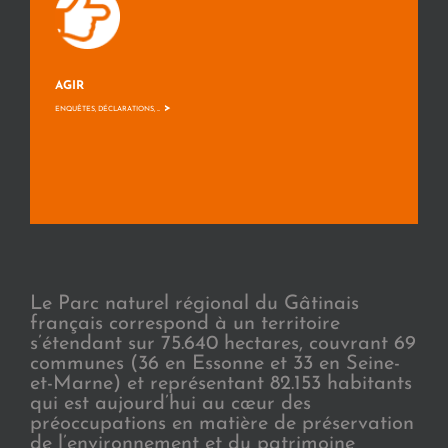
AGIR
>
ENQUÊTES, DÉCLARATIONS, ...
Le Parc naturel régional du Gâtinais
français correspond à un territoire
s’étendant sur 75.640 hectares, couvrant 69
communes (36 en Essonne et 33 en Seine-
et-Marne) et représentant 82.153 habitants
qui est aujourd’hui au cœur des
préoccupations en matière de préservation
de l’environnement et du patrimoine