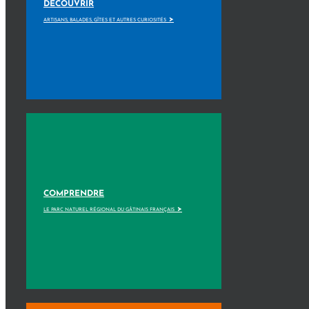
DÉCOUVRIR
>
ARTISANS, BALADES, GÎTES ET AUTRES CURIOSITÉS
COMPRENDRE
>
LE PARC NATUREL RÉGIONAL DU GÂTINAIS FRANÇAIS