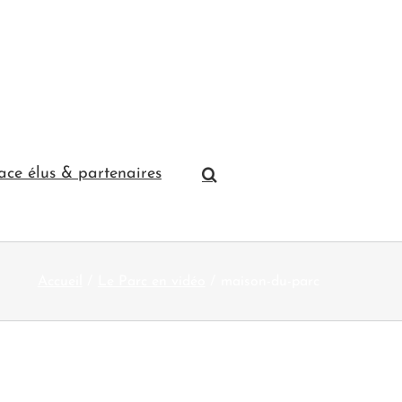
ace élus & partenaires
Accueil
Le Parc en vidéo
maison-du-parc