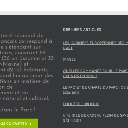
DERNIERS ARTICLES
turel régional du
rançais correspond à
LES JOURNÉES EUROPÉENNES DES M
re s’étendant sur
D’ART
tares, couvrant 69
(36 en Essonne et 33
STAGES
t-Marne) et
nt 82.153 habitants
QUELLES COMMUNES POUR LE PARC
jourd’hui au cœur des
GÂTINAIS EN 2026 ?
ions en matière de
on de
LE PROJET DE CHARTE DU PARC : OBJ
ement et du
2026-2041
naturel et culturel.
ENQUÊTE PUBLIQUE
dans le Parc !
UNE IDÉE DE CADEAU PLEIN DE SAV
GÂTINAIS !
US CONTACTER