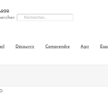
ercher:
eil
Découvrir
Comprendre
Agir
Esp
00