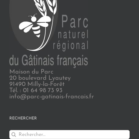
Maison du Parc
20 boulevard Lyautey
91490 Milly-la-Forêt
Tél. : 01 64 98 73 93
info@parc-gatinais-francais.fr
RECHERCHER
Rechercher: