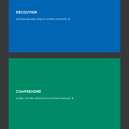
DÉCOUVRIR
>
ARTISANS, BALADES, GÎTES ET AUTRES CURIOSITÉS
COMPRENDRE
>
LE PARC NATUREL RÉGIONAL DU GÂTINAIS FRANÇAIS