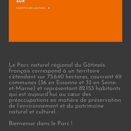
AGIR
>
ENQUÊTES, DÉCLARATIONS, ...
Le Parc naturel régional du Gâtinais
français correspond à un territoire
s’étendant sur 75.640 hectares, couvrant 69
communes (36 en Essonne et 33 en Seine-
et-Marne) et représentant 82.153 habitants
qui est aujourd’hui au cœur des
préoccupations en matière de préservation
de l’environnement et du patrimoine
naturel et culturel.
Bienvenue dans le Parc !