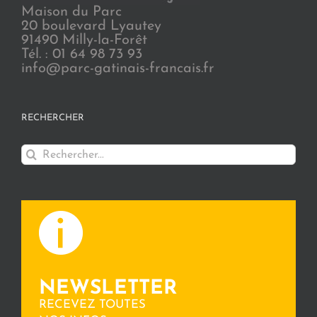
Maison du Parc
20 boulevard Lyautey
91490 Milly-la-Forêt
Tél. : 01 64 98 73 93
info@parc-gatinais-francais.fr
RECHERCHER
Rechercher:
NEWSLETTER
RECEVEZ TOUTES