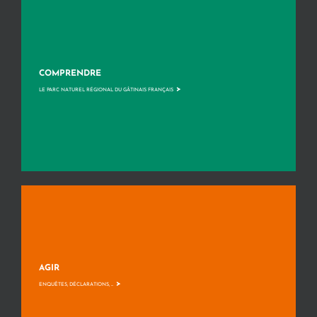
COMPRENDRE
>
LE PARC NATUREL RÉGIONAL DU GÂTINAIS FRANÇAIS
AGIR
>
ENQUÊTES, DÉCLARATIONS, ...