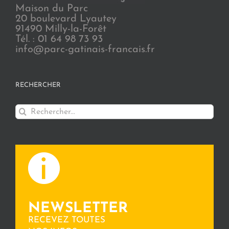
Maison du Parc
20 boulevard Lyautey
91490 Milly-la-Forêt
Tél. : 01 64 98 73 93
info@parc-gatinais-francais.fr
RECHERCHER
Rechercher:
NEWSLETTER
RECEVEZ TOUTES