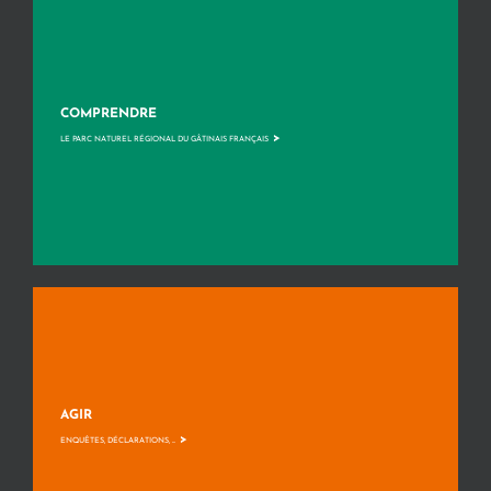
COMPRENDRE
>
LE PARC NATUREL RÉGIONAL DU GÂTINAIS FRANÇAIS
AGIR
>
ENQUÊTES, DÉCLARATIONS, ...