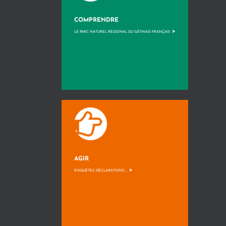
COMPRENDRE
>
LE PARC NATUREL RÉGIONAL DU GÂTINAIS FRANÇAIS
AGIR
>
ENQUÊTES, DÉCLARATIONS, ...