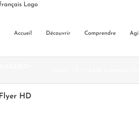
Accueil
Découvrir
Comprendre
Agi
ousson-
Accueil
LE VILLAGE [éphémère] DU
-Flyer HD