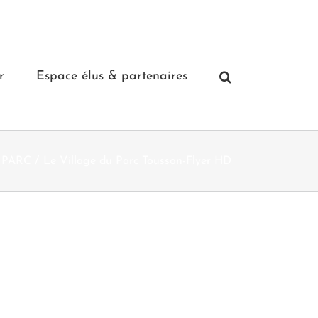
r
Espace élus & partenaires
 PARC
Le Village du Parc Tousson-Flyer HD