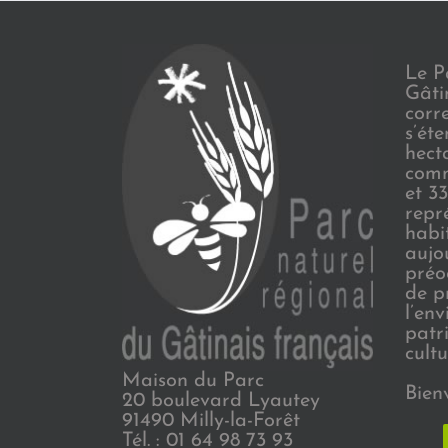
Le P
Gâti
corr
s’ét
hect
comm
et 3
repr
habi
aujo
préo
de p
l’en
patr
cultu
Maison du Parc
Bien
20 boulevard Lyautey
91490 Milly-la-Forêt
Tél. : 01 64 98 73 93