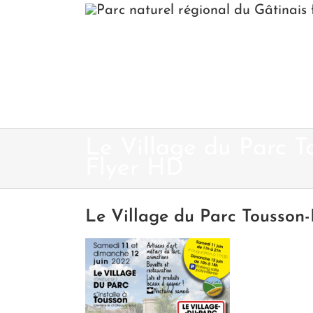
Passer
au
contenu
Le Village du Parc T
Flyer HD
Le Village du Parc Tousson