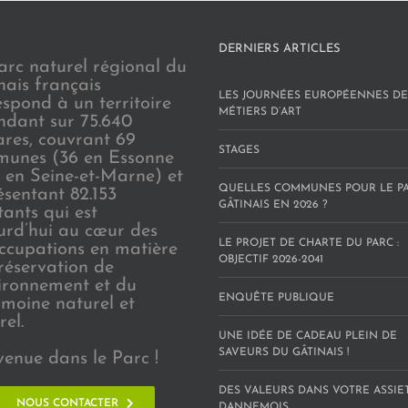
DERNIERS ARTICLES
arc naturel régional du
nais français
LES JOURNÉES EUROPÉENNES DE
espond à un territoire
MÉTIERS D’ART
endant sur 75.640
ares, couvrant 69
STAGES
unes (36 en Essonne
3 en Seine-et-Marne) et
QUELLES COMMUNES POUR LE P
ésentant 82.153
GÂTINAIS EN 2026 ?
tants qui est
urd’hui au cœur des
LE PROJET DE CHARTE DU PARC :
ccupations en matière
OBJECTIF 2026-2041
réservation de
vironnement et du
ENQUÊTE PUBLIQUE
imoine naturel et
rel.
UNE IDÉE DE CADEAU PLEIN DE
SAVEURS DU GÂTINAIS !
venue dans le Parc !
DES VALEURS DANS VOTRE ASSIE
NOUS CONTACTER
DANNEMOIS