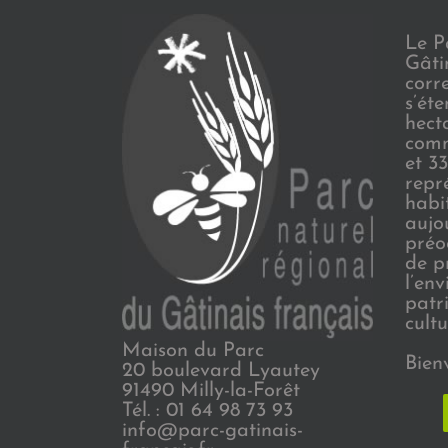
Le P
Gâti
corr
s’ét
hect
comm
et 3
repr
habi
aujo
préo
de p
l’en
patr
cultu
Maison du Parc
Bien
20 boulevard Lyautey
91490 Milly-la-Forêt
Tél. : 01 64 98 73 93
info@parc-gatinais-