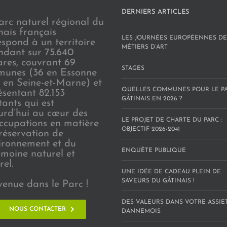
DERNIERS ARTICLES
arc naturel régional du
nais français
LES JOURNÉES EUROPÉENNES DE
espond à un territoire
MÉTIERS D’ART
endant sur 75.640
ares, couvrant 69
STAGES
unes (36 en Essonne
3 en Seine-et-Marne) et
QUELLES COMMUNES POUR LE P
ésentant 82.153
GÂTINAIS EN 2026 ?
tants qui est
urd’hui au cœur des
LE PROJET DE CHARTE DU PARC :
ccupations en matière
OBJECTIF 2026-2041
réservation de
vironnement et du
ENQUÊTE PUBLIQUE
imoine naturel et
rel.
UNE IDÉE DE CADEAU PLEIN DE
SAVEURS DU GÂTINAIS !
venue dans le Parc !
DES VALEURS DANS VOTRE ASSIE
NOUS CONTACTER
DANNEMOIS