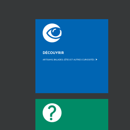
DÉCOUVRIR
>
ARTISANS, BALADES, GÎTES ET AUTRES CURIOSITÉS