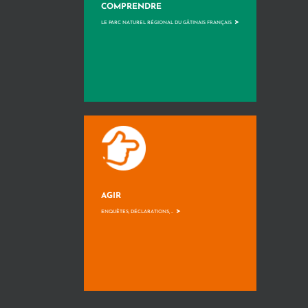
COMPRENDRE
>
LE PARC NATUREL RÉGIONAL DU GÂTINAIS FRANÇAIS
AGIR
>
ENQUÊTES, DÉCLARATIONS, ...