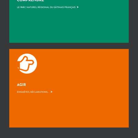
COMPRENDRE
>
LE PARC NATUREL RÉGIONAL DU GÂTINAIS FRANÇAIS
AGIR
>
ENQUÊTES, DÉCLARATIONS, ...