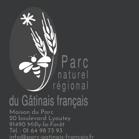
Maison du Parc
20 boulevard Lyautey
91490 Milly-la-Forêt
Tél. : 01 64 98 73 93
info@parc-gatinais-francais.fr