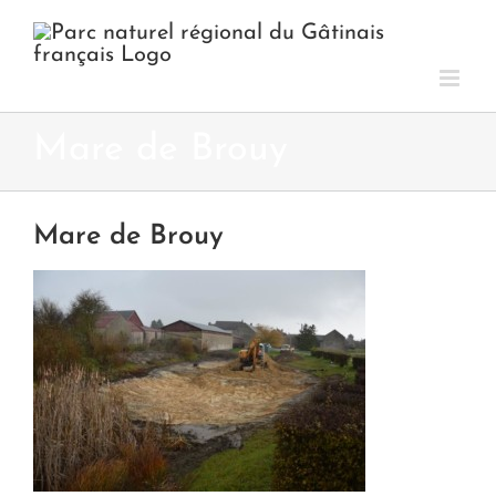
Passer
au
contenu
Mare de Brouy
Mare de Brouy