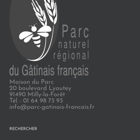
Maison du Parc
20 boulevard Lyautey
91490 Milly-la-Forêt
Tél. : 01 64 98 73 93
info@parc-gatinais-francais.fr
RECHERCHER