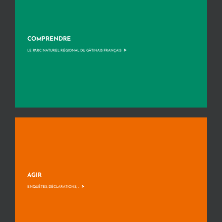
COMPRENDRE
>
LE PARC NATUREL RÉGIONAL DU GÂTINAIS FRANÇAIS
AGIR
>
ENQUÊTES, DÉCLARATIONS, ...