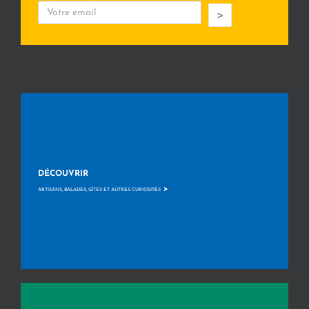
>
DÉCOUVRIR
>
ARTISANS, BALADES, GÎTES ET AUTRES CURIOSITÉS