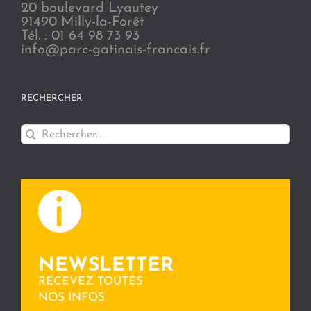
20 boulevard Lyautey
91490 Milly-la-Forêt
Tél. : 01 64 98 73 93
info@parc-gatinais-francais.fr
RECHERCHER
Rechercher:
NEWSLETTER
RECEVEZ TOUTES
NOS INFOS