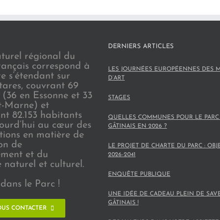
DERNIERS ARTICLES
turel régional du
rançais correspond à
LES JOURNÉES EUROPÉENNES DES M
re s’étendant sur
D’ART
tares, couvrant 69
(36 en Essonne et 33
STAGES
t-Marne) et
nt 82.153 habitants
QUELLES COMMUNES POUR LE PARC
jourd’hui au cœur des
GÂTINAIS EN 2026 ?
ions en matière de
on de
LE PROJET DE CHARTE DU PARC : OBJ
ement et du
2026-2041
naturel et culturel.
ENQUÊTE PUBLIQUE
dans le Parc !
UNE IDÉE DE CADEAU PLEIN DE SAV
GÂTINAIS !
US CONTACTER