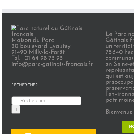
Le Parc na
Maison du Parc
Gâtinais f
20 boulevard Lyautey
un territoi
91490 Milly-la-Forêt
75.640 hec
Tél. : 01 64 98 73 93
communes 
info@parc-gatinais-francais.fr
en Seine-e
représenta
qui est au
préoccupat
RECHERCHER
préservati
l’environn
Rechercher:
patrimoine 
Bienvenue 
NO