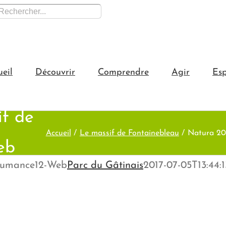
hercher:
ueil
Découvrir
Comprendre
Agir
Esp
f de
Accueil
Le massif de Fontainebleau
Natura 20
eb
shumance12-Web
Parc du Gâtinais
2017-07-05T13:44: