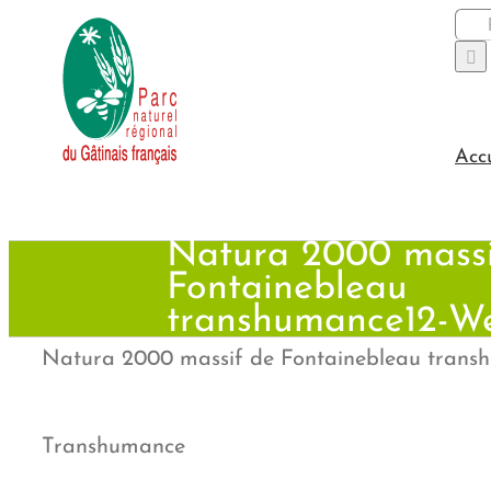
Passer
Rec
au
contenu
Acc
Natura 2000 massi
Fontainebleau
transhumance12-W
Natura 2000 massif de Fontainebleau tran
Transhumance