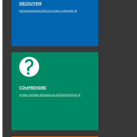
DÉCOUVRIR
>
ARTISANS, BALADES, GÎTES ET AUTRES CURIOSITÉS
COMPRENDRE
>
LE PARC NATUREL RÉGIONAL DU GÂTINAIS FRANÇAIS